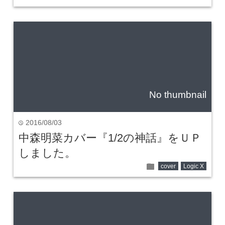
No thumbnail
2016/08/03
time
中森明菜カバー『1/2の神話』をＵＰ
しました。
folder
cover
Logic X