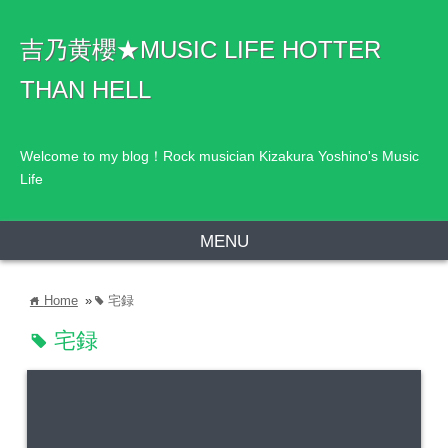
吉乃黄櫻★MUSIC LIFE HOTTER
THAN HELL
Welcome to my blog！Rock musician Kizakura Yoshino's Music
Life
MENU
Home
»
宅録
home
tag
宅録
tag