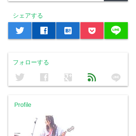
シェアする
line
twitter
facebook
hatenabookmark
フォローする
line
twitter
facebook
google
feed
Profile