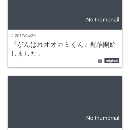
No thumbnail
2017/04/30
time
『がんばれオオカミくん』配信開始
しました。
folder
original
No thumbnail