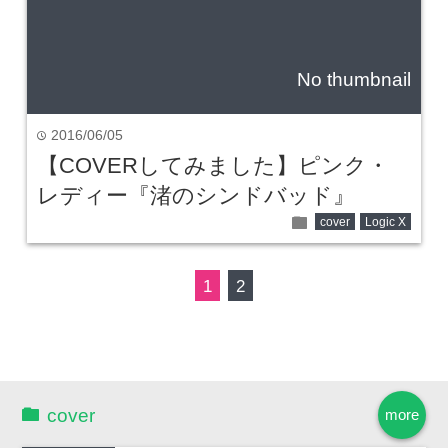
No thumbnail
2016/06/05
time
【COVERしてみました】ピンク・
レディー『渚のシンドバッド』
folder
cover
Logic X
1
2
cover
more