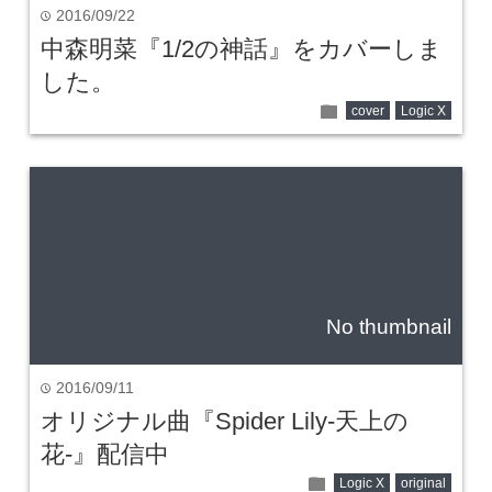
2016/09/22
time
中森明菜『1/2の神話』をカバーしま
した。
folder
cover
Logic X
No thumbnail
2016/09/11
time
オリジナル曲『Spider Lily-天上の
花-』配信中
folder
Logic X
original