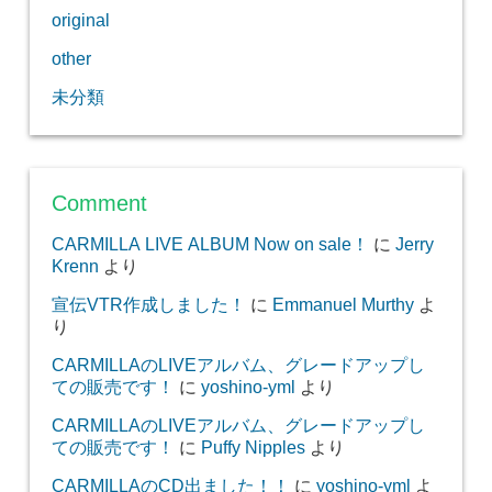
original
other
未分類
Comment
CARMILLA LIVE ALBUM Now on sale！
に
Jerry
Krenn
より
宣伝VTR作成しました！
に
Emmanuel Murthy
よ
り
CARMILLAのLIVEアルバム、グレードアップし
ての販売です！
に
yoshino-yml
より
CARMILLAのLIVEアルバム、グレードアップし
ての販売です！
に
Puffy Nipples
より
CARMILLAのCD出ました！！
に
yoshino-yml
よ