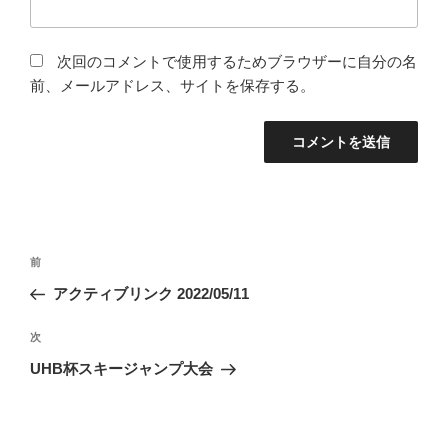
次回のコメントで使用するためブラウザーに自分の名
前、メールアドレス、サイトを保存する。
投
前
前
稿
の
アクティブリンク 2022/05/11
ナ
投
ビ
稿
次
次
ゲ
の
UHB杯スキージャンプ大会
投
ー
稿
シ
ョ