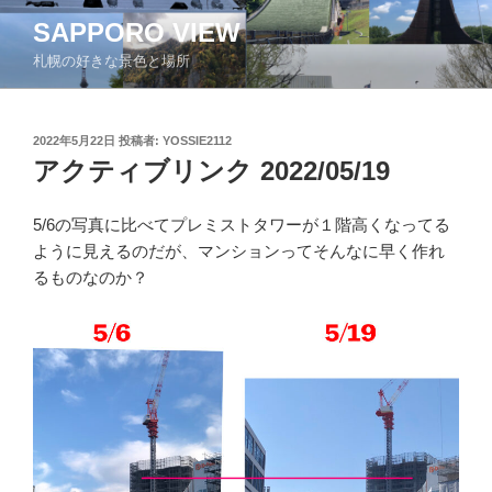
コ
SAPPORO VIEW
ン
札幌の好きな景色と場所
テ
ン
ツ
投
2022年5月22日
投稿者:
YOSSIE2112
へ
稿
アクティブリンク 2022/05/19
ス
日:
キ
ッ
5/6の写真に比べてプレミストタワーが１階高くなってる
プ
ように見えるのだが、マンションってそんなに早く作れ
るものなのか？