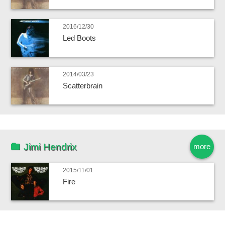
2016/12/30
Led Boots
2014/03/23
Scatterbrain
Jimi Hendrix
more
2015/11/01
Fire