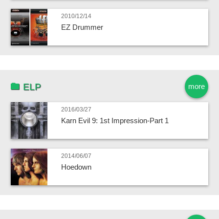
2010/12/14
EZ Drummer
ELP
more
2016/03/27
Karn Evil 9: 1st Impression-Part 1
2014/06/07
Hoedown