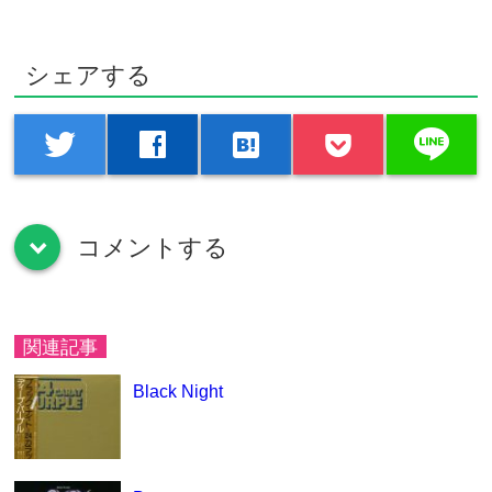
シェアする
line
twitter
facebook
hatenabookmark
コメントする
down
関連記事
Black Night