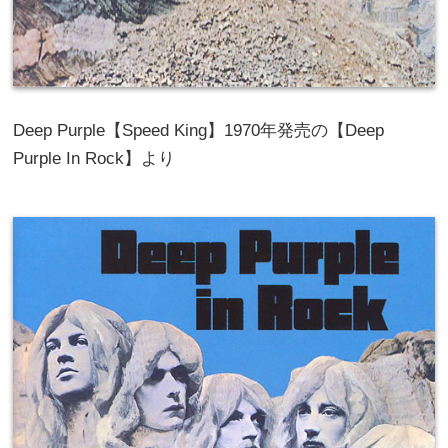
Deep Purple【Speed King】1970年発売の【Deep
Purple In Rock】より