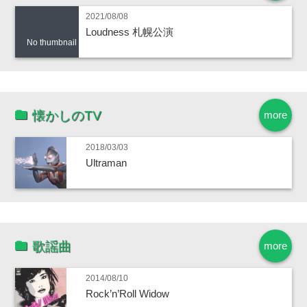
2021/08/08
Loudness 札幌公演
No thumbnail
懐かしのTV
more
2018/03/03
Ultraman
歌謡曲
more
2014/08/10
Rock’n’Roll Widow