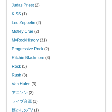
Judas Priest
(2)
KISS
(1)
Led Zeppelin
(2)
Mötley Crüe
(2)
MyRockHistory
(31)
Progressive Rock
(2)
Ritchie Blackmore
(3)
Rock
(5)
Rush
(3)
Van Halen
(3)
アニソン
(2)
ライブ音源
(1)
懐かしのTV
(1)