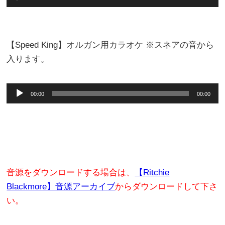
声
プ
レ
【Speed King】オルガン用カラオケ ※スネアの音から
ー
入ります。
ヤ
ー
音
00:00
00:00
声
プ
レ
ー
ヤ
音源をダウンロードする場合は、
【Ritchie
ー
Blackmore】音源アーカイブ
からダウンロードして下さ
い。