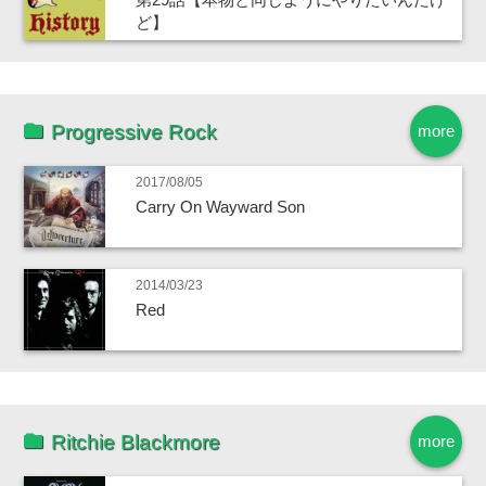
ど】
Progressive Rock
more
2017/08/05
Carry On Wayward Son
2014/03/23
Red
Ritchie Blackmore
more