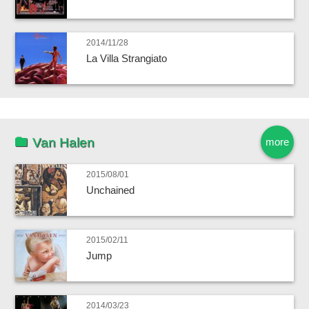
2014/11/28
La Villa Strangiato
Van Halen
more
2015/08/01
Unchained
2015/02/11
Jump
2014/03/23