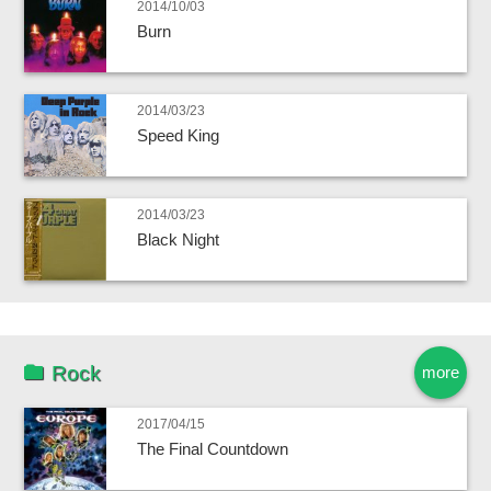
2014/10/03
Burn
2014/03/23
Speed King
2014/03/23
Black Night
Rock
more
2017/04/15
The Final Countdown