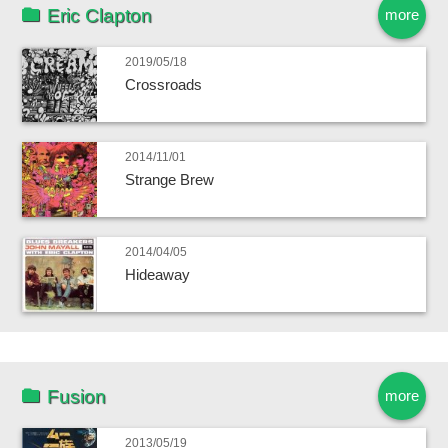
Eric Clapton
more
2019/05/18
Crossroads
2014/11/01
Strange Brew
2014/04/05
Hideaway
Fusion
more
2013/05/19