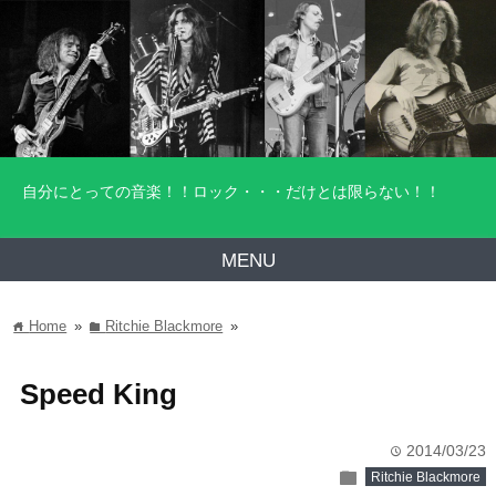
自分にとっての音楽！！ロック・・・だけとは限らない！！
MENU
Home
»
Ritchie Blackmore
»
home
folder
Speed King
2014/03/23
time
folder
Ritchie Blackmore