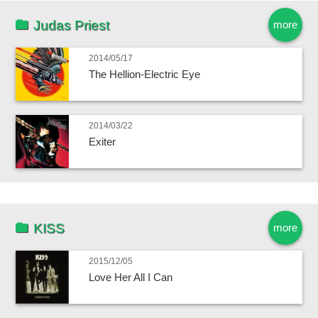
Judas Priest
more
2014/05/17
The Hellion-Electric Eye
2014/03/22
Exiter
KISS
more
2015/12/05
Love Her All I Can