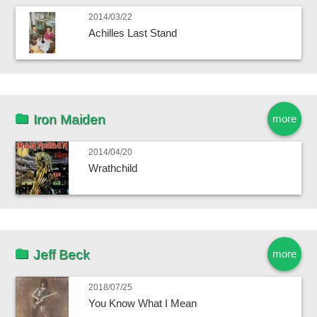
2014/03/22
Achilles Last Stand
Iron Maiden
more
2014/04/20
Wrathchild
Jeff Beck
more
2018/07/25
You Know What I Mean