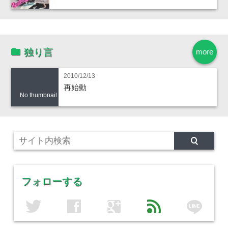
独り言
more
2010/12/13
再始動
No thumbnail
フォローする
line
twitter
facebook
google
feed