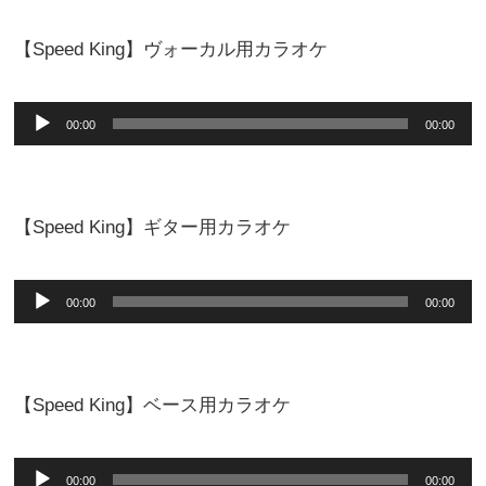
レ
【Speed King】ヴォーカル用カラオケ
ー
ヤ
音
ー
00:00
00:00
声
プ
レ
【Speed King】ギター用カラオケ
ー
ヤ
音
ー
00:00
00:00
声
プ
レ
【Speed King】ベース用カラオケ
ー
ヤ
音
ー
00:00
00:00