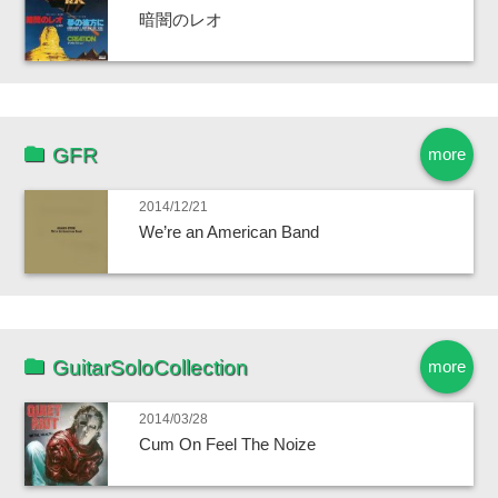
暗闇のレオ
GFR
more
2014/12/21
We’re an American Band
GuitarSoloCollection
more
2014/03/28
Cum On Feel The Noize