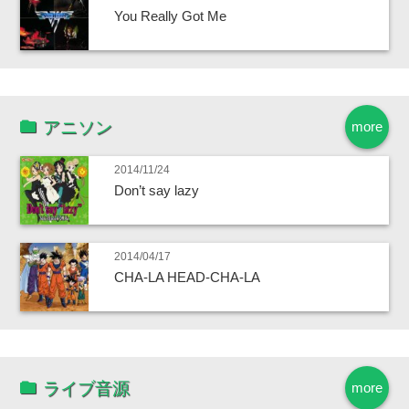
You Really Got Me
アニソン
more
2014/11/24
Don’t say lazy
2014/04/17
CHA-LA HEAD-CHA-LA
ライブ音源
more