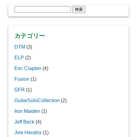
検
索:
カテゴリー
DTM
(3)
ELP
(2)
Eric Clapton
(4)
Fusion
(1)
GFR
(1)
GuitarSoloCollection
(2)
Iron Maiden
(1)
Jeff Beck
(4)
Jimi Hendrix
(1)