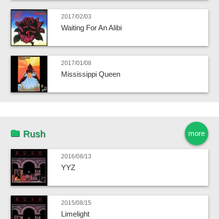
2017/02/03
Waiting For An Alibi
2017/01/08
Mississippi Queen
Rush
more
2016/08/13
YYZ
2015/08/15
Limelight