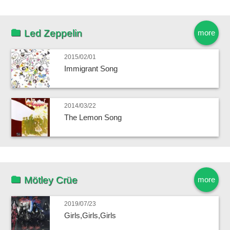
Led Zeppelin
more
2015/02/01
Immigrant Song
2014/03/22
The Lemon Song
Mötley Crüe
more
2019/07/23
Girls,Girls,Girls