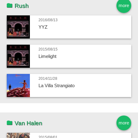
Rush
more
2016/08/13
YYZ
2015/08/15
Limelight
2014/11/28
La Villa Strangiato
Van Halen
more
2015/08/01