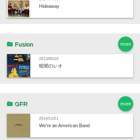
Hideaway
Fusion
more
2013/05/19
暗闇のレオ
GFR
more
2014/12/21
We’re an American Band