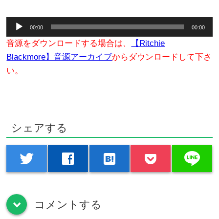
プ
レ
音
ー
00:00
00:00
声
ヤ
音源をダウンロードする場合は、
【Ritchie
プ
ー
Blackmore】音源アーカイブ
からダウンロードして下さ
レ
い。
ー
ヤ
ー
シェアする
line
twitter
facebook
hatenabookmark
コメントする
down