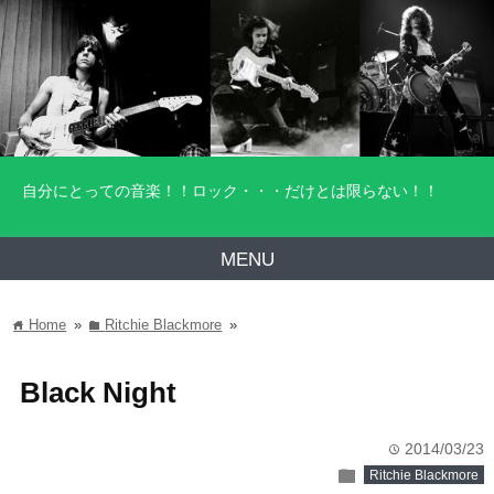
自分にとっての音楽！！ロック・・・だけとは限らない！！
MENU
Home
»
Ritchie Blackmore
»
home
folder
Black Night
2014/03/23
time
folder
Ritchie Blackmore