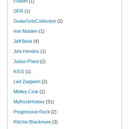
Fusion
(1)
GFR
(1)
GuitarSoloCollection
(2)
Iron Maiden
(1)
Jeff Beck
(4)
Jimi Hendrix
(1)
Judas Priest
(2)
KISS
(1)
Led Zeppelin
(2)
Mötley Crüe
(2)
MyRockHistory
(31)
Progressive Rock
(2)
Ritchie Blackmore
(3)