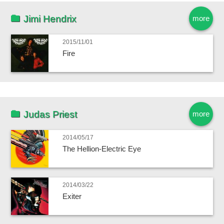
Jimi Hendrix
more
2015/11/01
Fire
Judas Priest
more
2014/05/17
The Hellion-Electric Eye
2014/03/22
Exiter