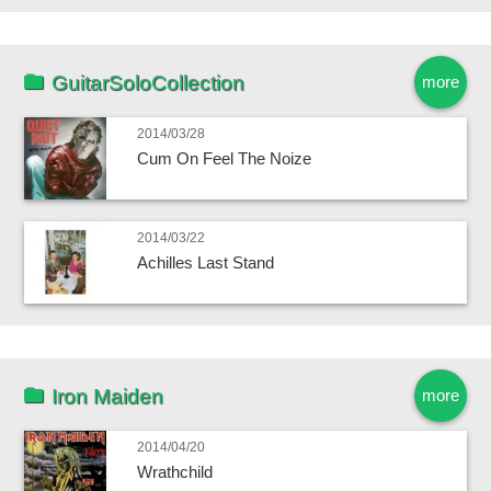
GuitarSoloCollection
more
2014/03/28
Cum On Feel The Noize
2014/03/22
Achilles Last Stand
Iron Maiden
more
2014/04/20
Wrathchild