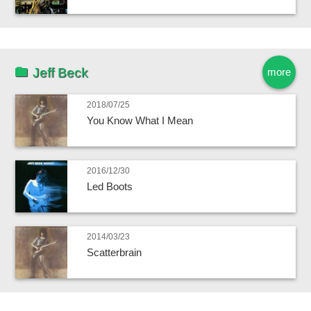
Jeff Beck
more
2018/07/25
You Know What I Mean
2016/12/30
Led Boots
2014/03/23
Scatterbrain