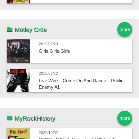
Mötley Crüe
more
2019/07/23
Girls,Girls,Girls
2016/02/12
Live Wire – Come On And Dance – Public
Enemy #1
MyRockHistory
more
2020/10/02