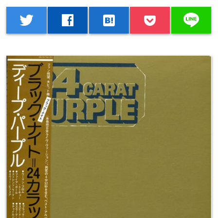
line
twitter
facebook
hatenabookmark