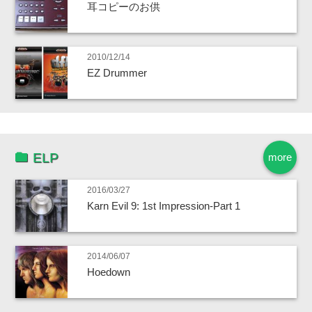
耳コピーのお供
2010/12/14
EZ Drummer
ELP
more
2016/03/27
Karn Evil 9: 1st Impression-Part 1
2014/06/07
Hoedown