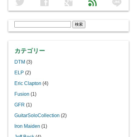
line
twitter
facebook
google
feed
検
索:
カテゴリー
DTM
(3)
ELP
(2)
Eric Clapton
(4)
Fusion
(1)
GFR
(1)
GuitarSoloCollection
(2)
Iron Maiden
(1)
Jeff Beck
(4)