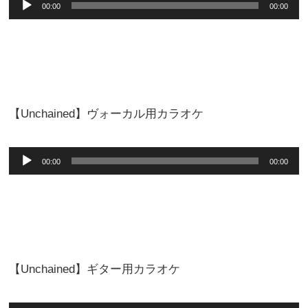
音
00:00
00:00
声
プ
レ
ー
ヤ
【Unchained】ヴォーカル用カラオケ
ー
音
00:00
00:00
声
プ
レ
ー
ヤ
【Unchained】ギター用カラオケ
ー