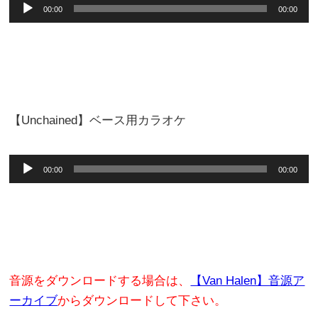
音
00:00
00:00
声
プ
レ
ー
ヤ
【Unchained】ベース用カラオケ
ー
音
00:00
00:00
声
プ
レ
ー
ヤ
音源をダウンロードする場合は、
【Van Halen】音源ア
ー
ーカイブ
からダウンロードして下さい。