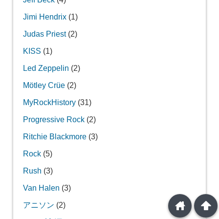
Jimi Hendrix
(1)
Judas Priest
(2)
KISS
(1)
Led Zeppelin
(2)
Mötley Crüe
(2)
MyRockHistory
(31)
Progressive Rock
(2)
Ritchie Blackmore
(3)
Rock
(5)
Rush
(3)
Van Halen
(3)
home
arrowup
アニソン
(2)