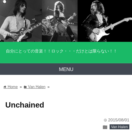
自分にとっての音楽！！ロック・・・だけとは限らない！！
MENU
Home
»
Van Halen
»
home
folder
Unchained
2015/08/01
time
folder
Van Halen