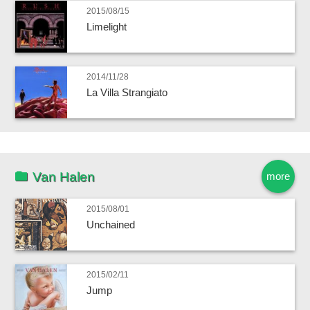
2015/08/15
Limelight
2014/11/28
La Villa Strangiato
Van Halen
more
2015/08/01
Unchained
2015/02/11
Jump