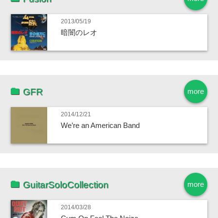
2013/05/19
暗闇のレオ
GFR
more
2014/12/21
We’re an American Band
GuitarSoloCollection
more
2014/03/28