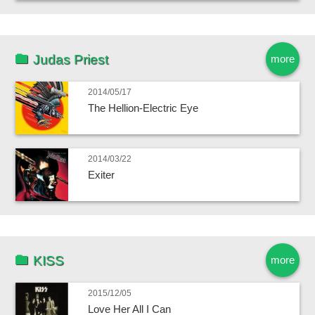
Judas Priest
more
2014/05/17
The Hellion-Electric Eye
2014/03/22
Exiter
KISS
more
2015/12/05
Love Her All I Can