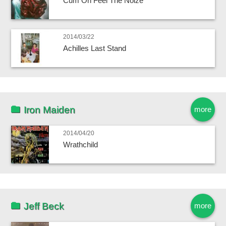
Cum On Feel The Noize
2014/03/22
Achilles Last Stand
Iron Maiden
more
2014/04/20
Wrathchild
Jeff Beck
more