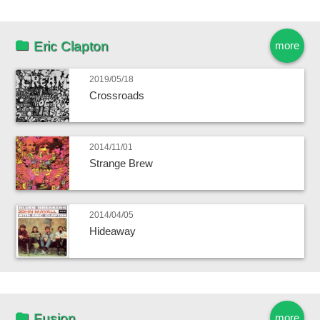
Eric Clapton
more
2019/05/18
Crossroads
2014/11/01
Strange Brew
2014/04/05
Hideaway
Fusion
more