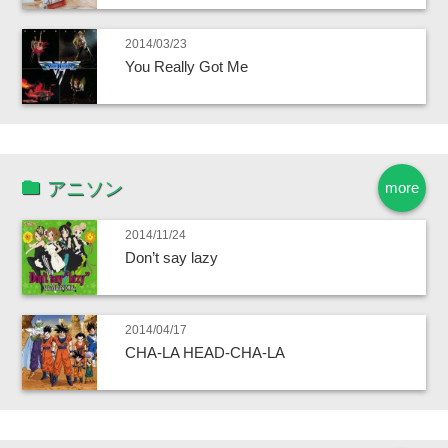
2014/03/23
You Really Got Me
アニソン
more
2014/11/24
Don’t say lazy
2014/04/17
CHA-LA HEAD-CHA-LA