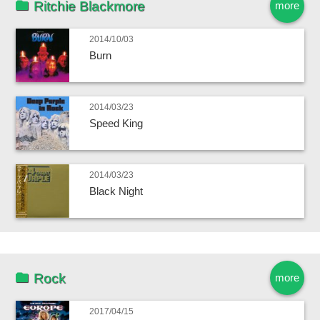
Ritchie Blackmore
more
2014/10/03
Burn
2014/03/23
Speed King
2014/03/23
Black Night
Rock
more
2017/04/15