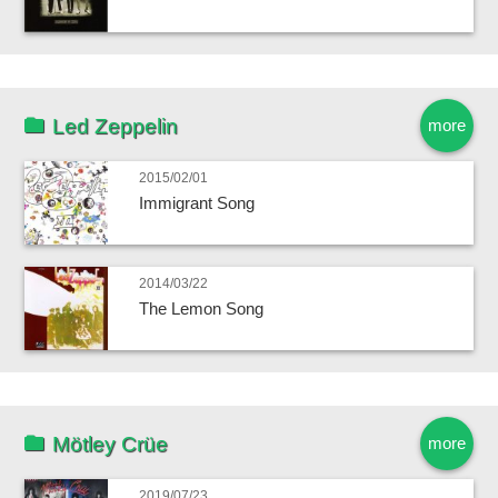
Led Zeppelin
more
2015/02/01
Immigrant Song
2014/03/22
The Lemon Song
Mötley Crüe
more
2019/07/23