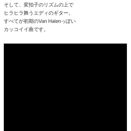
そして、変拍子のリズムの上で
ヒラヒラ舞うエディのギター。
すべてが初期のVan Halenっぽい
カッコイイ曲です。