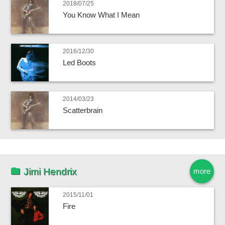
2018/07/25
You Know What I Mean
2016/12/30
Led Boots
2014/03/23
Scatterbrain
Jimi Hendrix
more
2015/11/01
Fire