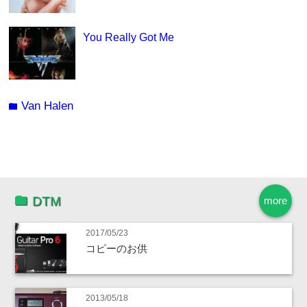
You Really Got Me
Van Halen
folder
DTM
more
2017/05/23
コピーのお供
2013/05/18