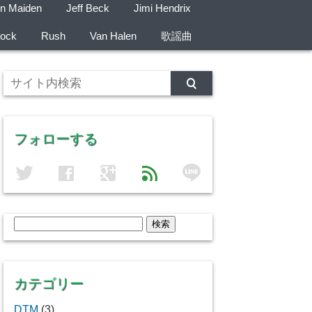
on Maiden
Jeff Beck
Jimi Hendrix
ock
Rush
Van Halen
歌謡曲
フォローする
line
twitter
facebook
google
feed
検
索:
カテゴリー
DTM
(3)