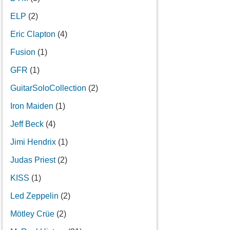
ELP
(2)
Eric Clapton
(4)
Fusion
(1)
GFR
(1)
GuitarSoloCollection
(2)
Iron Maiden
(1)
Jeff Beck
(4)
Jimi Hendrix
(1)
Judas Priest
(2)
KISS
(1)
Led Zeppelin
(2)
Mötley Crüe
(2)