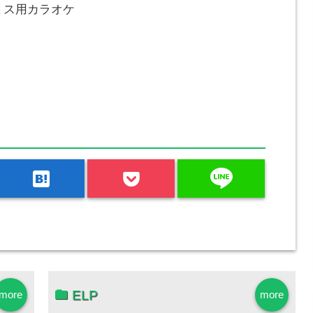
スミス用カラオケ
line
hatenabookmark
ELP
more
more