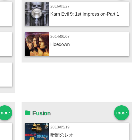
2016/03/27
Karn Evil 9: 1st Impression-Part 1
2014/06/07
Hoedown
Fusion
more
more
2013/05/19
暗闇のレオ