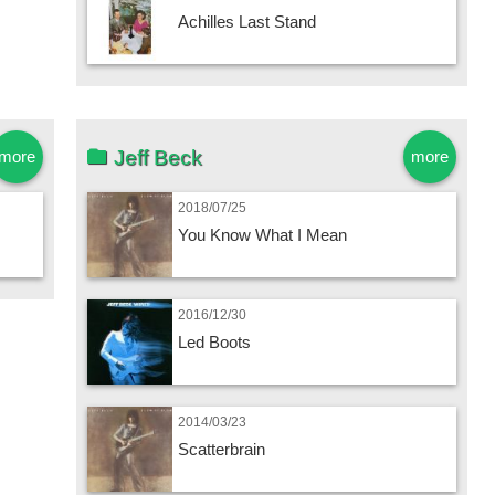
Achilles Last Stand
Jeff Beck
more
more
2018/07/25
You Know What I Mean
2016/12/30
Led Boots
2014/03/23
Scatterbrain