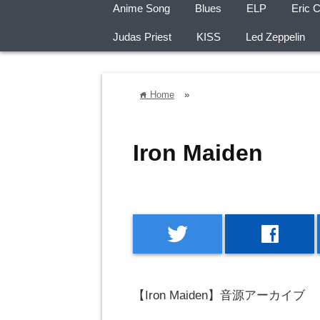
Anime Song
Blues
ELP
Eric C
Judas Priest
KISS
Led Zeppelin
Home
»
home
Iron Maiden
twitter
facebook
【Iron Maiden】音源アーカイブ