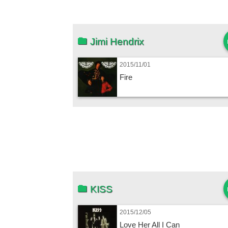
Jimi Hendrix
2015/11/01
Fire
KISS
2015/12/05
Love Her All I Can