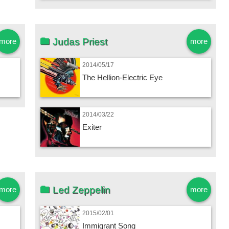
Judas Priest
more
more
2014/05/17
The Hellion-Electric Eye
2014/03/22
Exiter
Led Zeppelin
more
more
2015/02/01
Immigrant Song