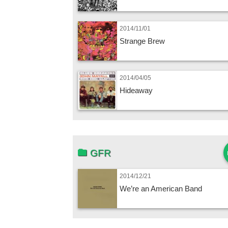
2014/11/01
Strange Brew
2014/04/05
Hideaway
GFR
2014/12/21
We’re an American Band