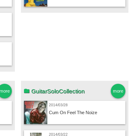
GuitarSoloCollection
more
more
2014/03/28
Cum On Feel The Noize
2014/03/22