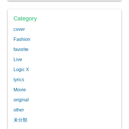
Category
cover
Fashion
favorite
Live
Logic X
lyrics
Movie
original
other
未分類