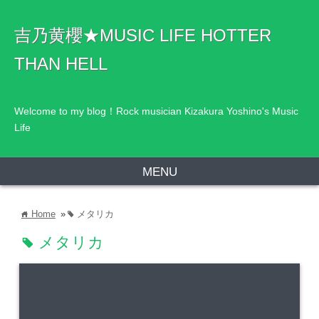
吉乃黄櫻★MUSIC LIFE HOTTER
THAN HELL
Welcome to my blog！Rock musician Kizakura Yoshino's Music
Life
MENU
Home
»
メタリカ
home
tag
メタリカ
tag