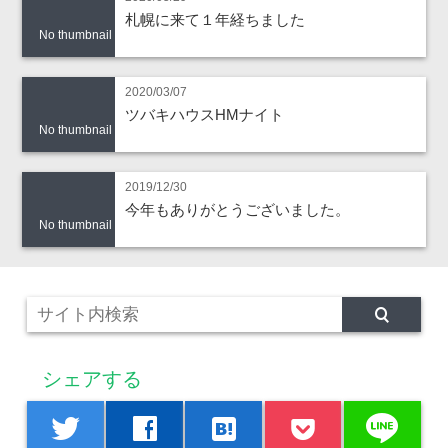
札幌に来て１年経ちました
No thumbnail
2020/03/07
ツバキハウスHMナイト
No thumbnail
2019/12/30
今年もありがとうございました。
No thumbnail
シェアする
line
twitter
facebook
hatenabookmark