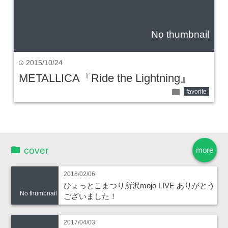
No thumbnail
2015/10/24
time
METALLICA『Ride the Lightning』
folder
favorite
cover
more
2018/02/06
ひょっとこまつり所沢mojo LIVE ありがとう
No thumbnail
ございました！
2017/04/03