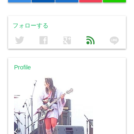
フォローする
line
twitter
facebook
google
feed
Profile