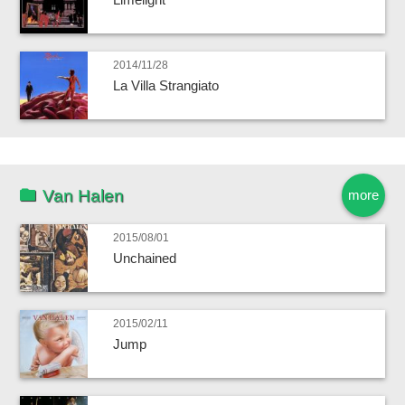
2014/11/28
La Villa Strangiato
Van Halen
more
2015/08/01
Unchained
2015/02/11
Jump