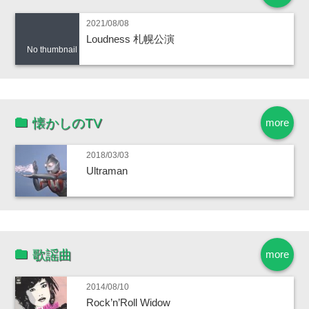
2021/08/08
Loudness 札幌公演
No thumbnail
懐かしのTV
more
2018/03/03
Ultraman
歌謡曲
more
2014/08/10
Rock’n’Roll Widow