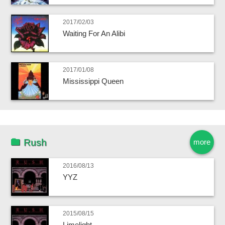
2017/02/03
Waiting For An Alibi
2017/01/08
Mississippi Queen
Rush
more
2016/08/13
YYZ
2015/08/15
Limelight