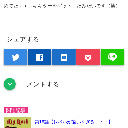
めでたくエレキギターをゲットしたみたいです（笑）
シェアする
line
twitter
facebook
hatenabookmark
コメントする
down
関連記事
第18話【レベルが違いすぎる・・・】