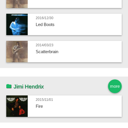
2016/12/30
Led Boots
2014/03/23
Scatterbrain
Jimi Hendrix
more
2015/11/01
Fire