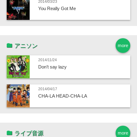
2014/03/23
You Really Got Me
アニソン
more
2014/11/24
Don’t say lazy
2014/04/17
CHA-LA HEAD-CHA-LA
ライブ音源
more