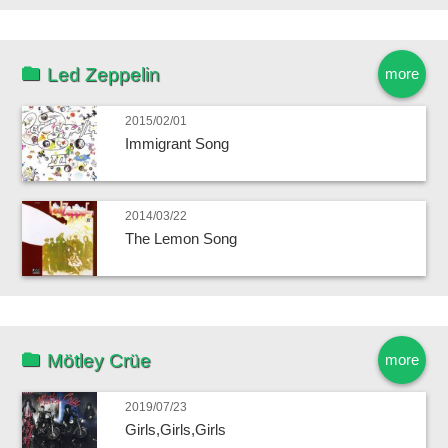
Led Zeppelin
more
2015/02/01
Immigrant Song
2014/03/22
The Lemon Song
Mötley Crüe
more
2019/07/23
Girls,Girls,Girls