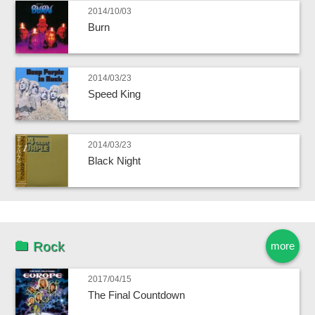
2014/10/03
Burn
2014/03/23
Speed King
2014/03/23
Black Night
Rock
more
2017/04/15
The Final Countdown