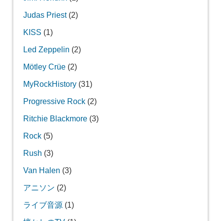
Judas Priest
(2)
KISS
(1)
Led Zeppelin
(2)
Mötley Crüe
(2)
MyRockHistory
(31)
Progressive Rock
(2)
Ritchie Blackmore
(3)
Rock
(5)
Rush
(3)
Van Halen
(3)
アニソン
(2)
ライブ音源
(1)