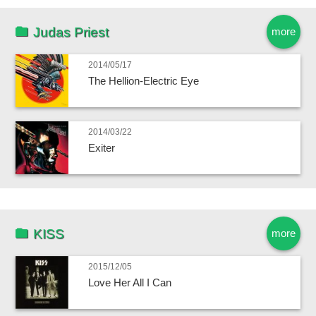
Judas Priest
more
2014/05/17
The Hellion-Electric Eye
2014/03/22
Exiter
KISS
more
2015/12/05
Love Her All I Can