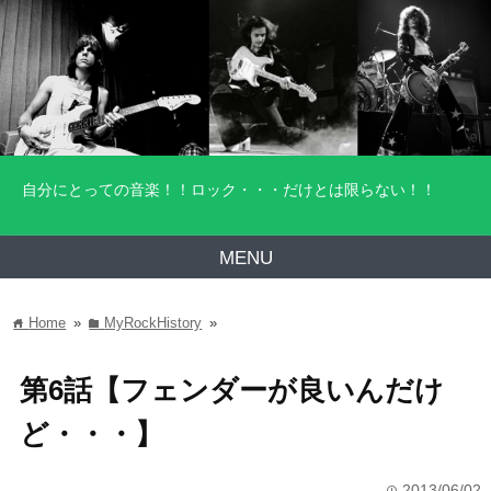
自分にとっての音楽！！ロック・・・だけとは限らない！！
MENU
Home
»
MyRockHistory
»
home
folder
第6話【フェンダーが良いんだけ
ど・・・】
2013/06/02
time