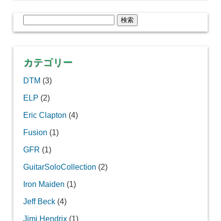
検
索:
カテゴリー
DTM
(3)
ELP
(2)
Eric Clapton
(4)
Fusion
(1)
GFR
(1)
GuitarSoloCollection
(2)
Iron Maiden
(1)
Jeff Beck
(4)
Jimi Hendrix
(1)