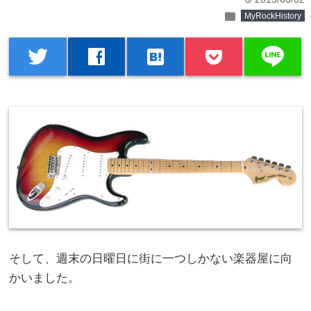
folder
MyRockHistory
line
twitter
facebook
hatenabookmark
そして、週末の日曜日に街に一つしかない楽器屋に向
かいました。