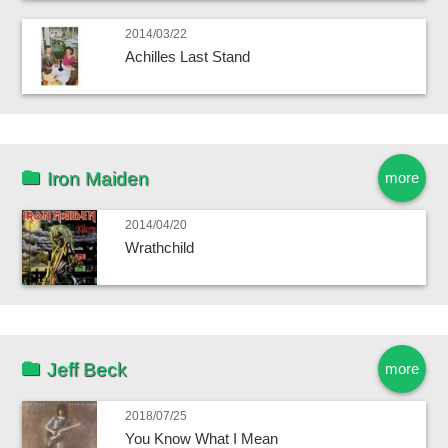
2014/03/22
Achilles Last Stand
Iron Maiden
more
2014/04/20
Wrathchild
Jeff Beck
more
2018/07/25
You Know What I Mean