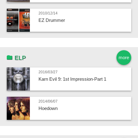
2010/12/14
EZ Drummer
ELP
more
2016/03/27
Karn Evil 9: 1st Impression-Part 1
2014/06/07
Hoedown