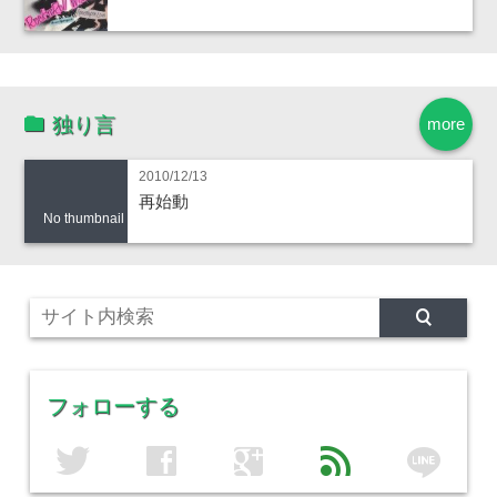
独り言
more
2010/12/13
再始動
No thumbnail
フォローする
line
twitter
facebook
google
feed