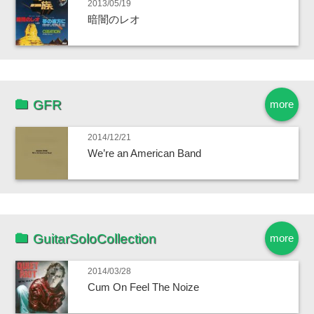
2013/05/19
暗闇のレオ
GFR
more
2014/12/21
We’re an American Band
GuitarSoloCollection
more
2014/03/28
Cum On Feel The Noize