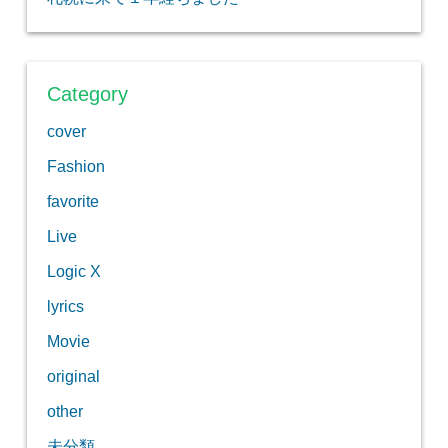
Category
cover
Fashion
favorite
Live
Logic X
lyrics
Movie
original
other
未分類