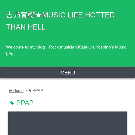
吉乃黄櫻★MUSIC LIFE HOTTER
THAN HELL
Welcome to my blog！Rock musician Kizakura Yoshino's Music
Life
MENU
Home
»
PPAP
home
tag
PPAP
tag