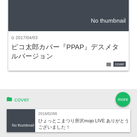
No thumbnail
2017/04/03
time
ピコ太郎カバー『PPAP』デスメタ
ルバージョン
folder
cover
cover
more
2018/02/06
ひょっとこまつり所沢mojo LIVE ありがとう
No thumbnail
ございました！