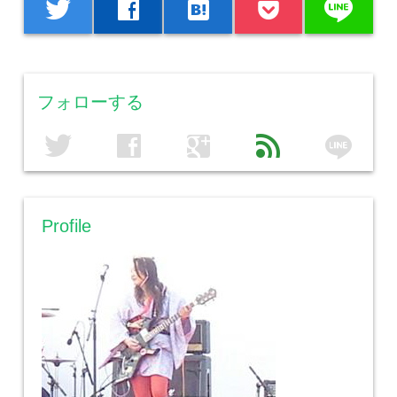
line
twitter
facebook
hatenabookmark
フォローする
line
twitter
facebook
google
feed
Profile