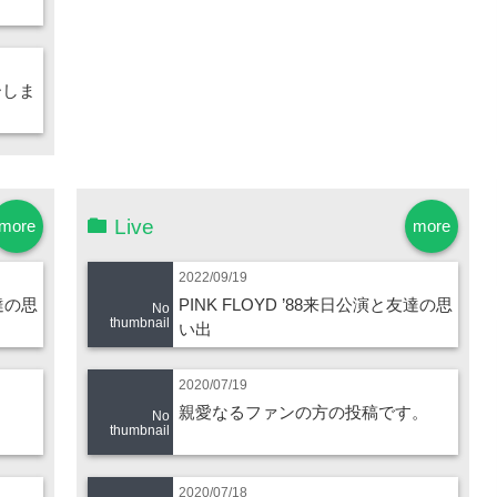
ーしま
Live
more
more
2022/09/19
友達の思
PINK FLOYD ’88来日公演と友達の思
No
thumbnail
い出
2020/07/19
親愛なるファンの方の投稿です。
No
thumbnail
2020/07/18