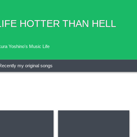
FE HOTTER THAN HELL
ra Yoshino's Music Life
Recently my original songs