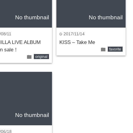
No thumbnail
No thumbnail
/08/11
2017/11/14
time
ILLA LIVE ALBUM
KISS – Take Me
folder
n sale！
favorite
folder
original
No thumbnail
/06/18