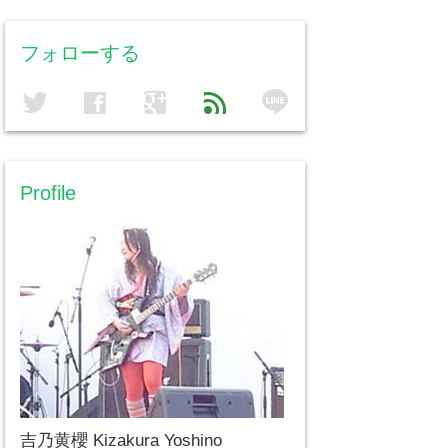
フォローする
line
twitter
facebook
google
feed
Profile
吉乃黄櫻 Kizakura Yoshino