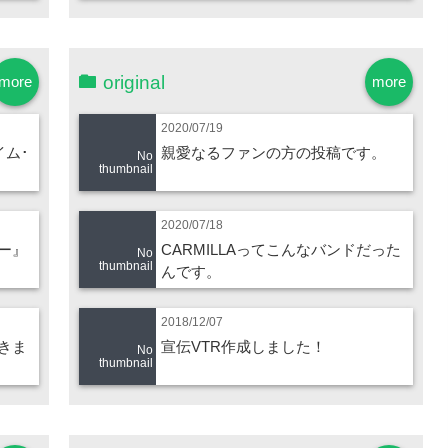
original
more
more
2020/07/19
イム･
親愛なるファンの方の投稿です。
No
thumbnail
2020/07/18
ー』
CARMILLAってこんなバンドだった
No
thumbnail
んです。
2018/12/07
きま
宣伝VTR作成しました！
No
thumbnail