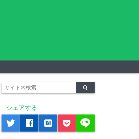
シェアする
line
twitter
facebook
hatenabookmark