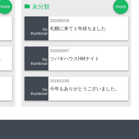
未分類
more
more
2020/05/29
札幌に来て１年経ちました
No
thumbnail
2020/03/07
。
ツバキハウスHMナイト
No
thumbnail
2019/12/30
今年もありがとうございました。
No
thumbnail