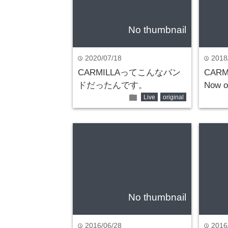
No thumbnail
2020/07/18
2018
time
time
CARMILLAってこんなバン
CARM
ドだったんです。
Now o
folder
Live
original
No thumbnail
2016/06/28
2016
time
time