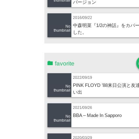
thumbnail
バージョン
2016/09/22
中森明菜『1/2の神話』をカバ
No
thumbnail
した。
favorite
2022/09/19
PINK FLOYD ’88来日公演と
No
thumbnail
い出
2021/09/26
BBA – Made In Sapporo
No
thumbnail
2020/03/29