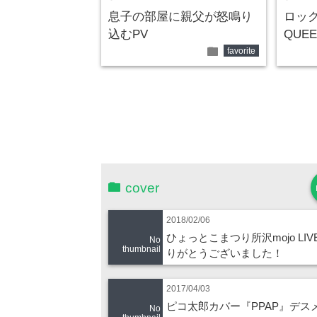
息子の部屋に親父が怒鳴り
ロック
込むPV
QUEE
folder
favorite
cover
2018/02/06
ひょっとこまつり所沢mojo LIV
No
thumbnail
りがとうございました！
2017/04/03
ピコ太郎カバー『PPAP』デス
No