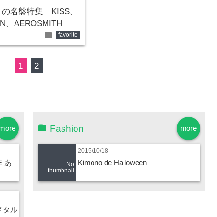
の名盤特集 KISS、
N、AEROSMITH
folder
favorite
1
2
Fashion
more
more
2015/10/18
E あ
Kimono de Halloween
No
thumbnail
メタル