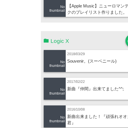
【Apple Music】ニューロマン
No
thumbnail
クのプレイリスト作りました。
Logic X
2018/03/29
Souvenir。(スーベニール)
No
thumbnail
2017/02/22
新曲『仲間』出来てました^^;
No
thumbnail
2016/10/08
新曲出来ました！『頑張れオオ
No
thumbnail
君』