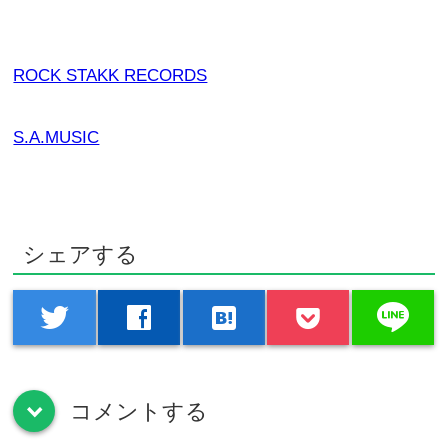
ROCK STAKK RECORDS
S.A.MUSIC
シェアする
line
twitter
facebook
hatenabookmark
コメントする
down