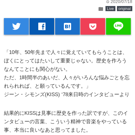
2020/07/18
time
folder
Live
original
line
twitter
facebook
hatenabookmark
「10年、50年先まで人々に覚えていてもらうことは、
ぼくにとってはたいして重要じゃない。歴史を作ろう
なんてことにも関心がない。
ただ、1時間半のあいだ、人々がいろんな悩みごとを忘
れられれば、と願っているんです。」
ジーン・シモンズ(KISS) ‘78来日時のインタビューより
結果的にKISSは見事に歴史を作った訳ですが、このイ
ンタビューの言葉、こういう精神で音楽をやっている
事、本当に良いなあと思ってました。