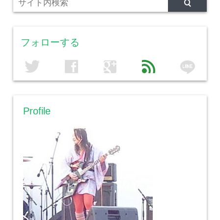
フォローする
line
twitter
facebook
google
feed
Profile