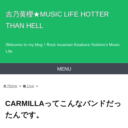
吉乃黄櫻★MUSIC LIFE HOTTER
THAN HELL
Welcome to my blog！Rock musician Kizakura Yoshino's Music
Life
MENU
Home
»
Live
»
home
folder
CARMILLAってこんなバンドだっ
たんです。