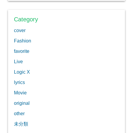
Category
cover
Fashion
favorite
Live
Logic X
lyrics
Movie
original
other
未分類