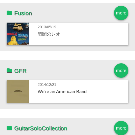
Fusion
more
2013/05/19
暗闇のレオ
GFR
more
2014/12/21
We’re an American Band
GuitarSoloCollection
more