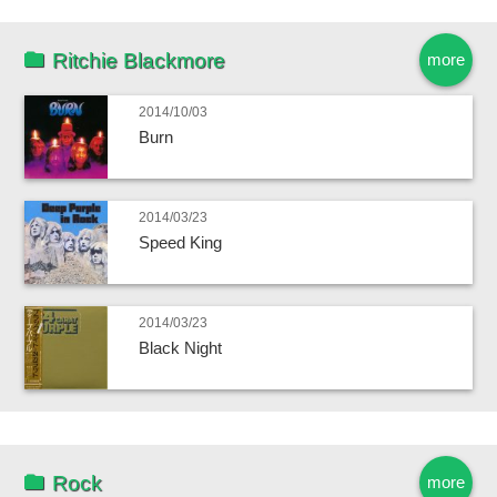
Ritchie Blackmore
more
2014/10/03
Burn
2014/03/23
Speed King
2014/03/23
Black Night
Rock
more