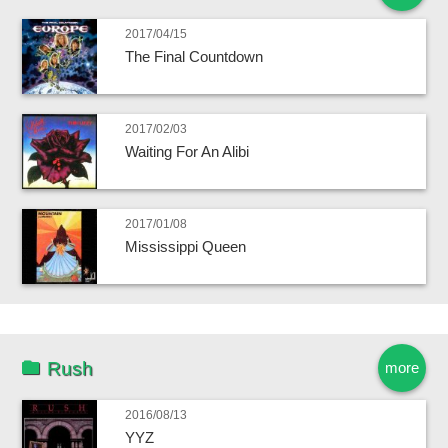
2017/04/15
The Final Countdown
2017/02/03
Waiting For An Alibi
2017/01/08
Mississippi Queen
Rush
more
2016/08/13
YYZ