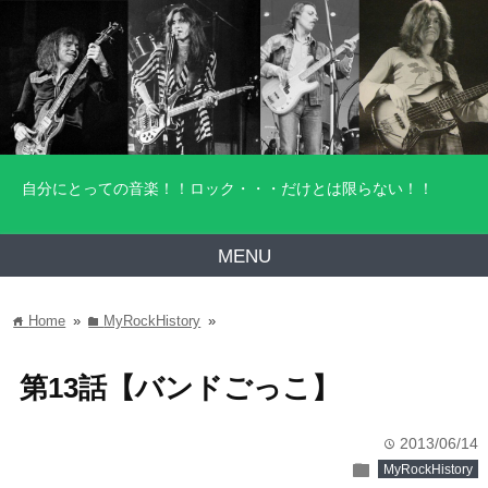
自分にとっての音楽！！ロック・・・だけとは限らない！！
MENU
Home
»
MyRockHistory
»
home
folder
第13話【バンドごっこ】
2013/06/14
time
folder
MyRockHistory