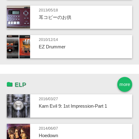
2013/05/18
耳コピーのお供
2010/12/14
EZ Drummer
ELP
more
2016/03/27
Karn Evil 9: 1st Impression-Part 1
2014/06/07
Hoedown