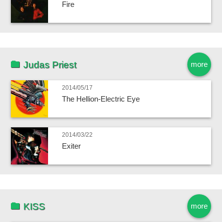
Fire
Judas Priest
more
2014/05/17
The Hellion-Electric Eye
2014/03/22
Exiter
KISS
more