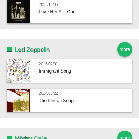
2015/12/05
Love Her All I Can
Led Zeppelin
more
2015/02/01
Immigrant Song
2014/03/22
The Lemon Song
Mötley Crüe
more