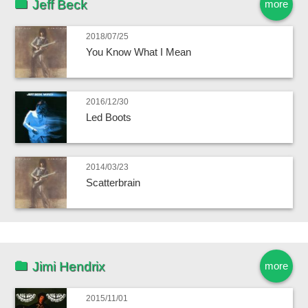
Jeff Beck
more
2018/07/25
You Know What I Mean
2016/12/30
Led Boots
2014/03/23
Scatterbrain
Jimi Hendrix
more
2015/11/01