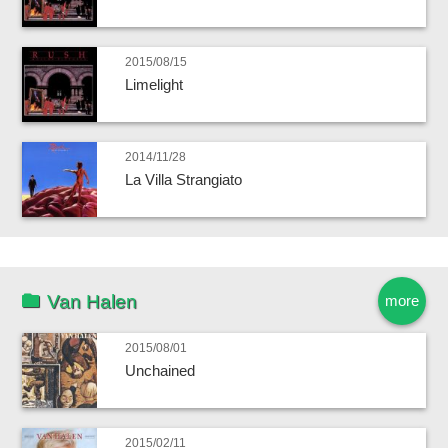
2015/08/15
Limelight
2014/11/28
La Villa Strangiato
Van Halen
more
2015/08/01
Unchained
2015/02/11