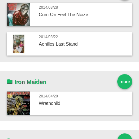
2014/03/28
Cum On Feel The Noize
2014/03/22
Achilles Last Stand
Iron Maiden
more
2014/04/20
Wrathchild