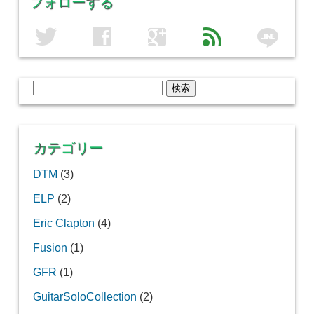
フォローする
line
twitter
facebook
google
feed
検
索:
カテゴリー
DTM
(3)
ELP
(2)
Eric Clapton
(4)
Fusion
(1)
GFR
(1)
GuitarSoloCollection
(2)