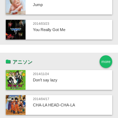
Jump
2014/03/23
You Really Got Me
アニソン
more
2014/11/24
Don’t say lazy
2014/04/17
CHA-LA HEAD-CHA-LA