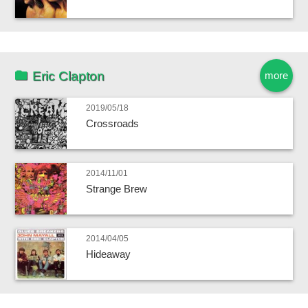
Eric Clapton
more
2019/05/18
Crossroads
2014/11/01
Strange Brew
2014/04/05
Hideaway