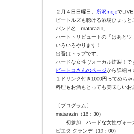
２月４日日曜日、
所沢mojo
でLI
ビートルズも聴ける酒場ひょっと
バンド名「matarazin」
ハートトリビュートの「はあと♡
いろいろやります！
出番はトップです。
ハードな女性ヴォーカル炸裂！で
ピートコさんのページ
から詳細ヨ
１ドリンク付き1000円ってめち
料理もお酒もとっても美味しいお店
〔プログラム〕
matarazin（18：30）
初参加 ハードな女性ヴォー
ピエタ グランデ（19：00）