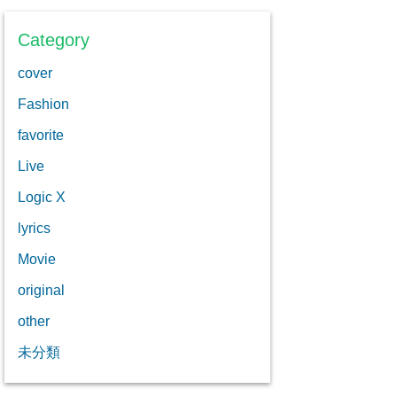
Category
cover
Fashion
favorite
Live
Logic X
lyrics
Movie
original
other
未分類