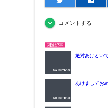
twitter
facebook
コメントする
down
関連記事
絶対あけといて
No thumbnail
あけましてお
No thumbnail