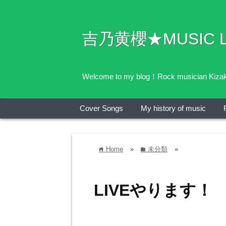
吉乃黄櫻★MUSIC LI
Welcome to my blog！Rock musician Kizaku
Cover Songs
My history of music
Home
»
未分類
»
home
folder
LIVEやります！