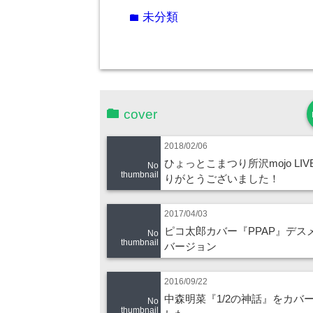
未分類
folder
cover
2018/02/06
ひょっとこまつり所沢mojo LIV
No
thumbnail
りがとうございました！
2017/04/03
ピコ太郎カバー『PPAP』デス
No
thumbnail
バージョン
2016/09/22
中森明菜『1/2の神話』をカバ
No
thumbnail