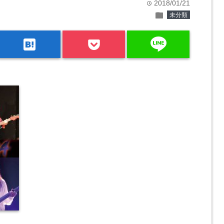
2018/01/21
time
folder
未分類
line
hatenabookmark