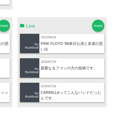
Live
more
more
2022/09/19
友達の思
PINK FLOYD ’88来日公演と友達の思
No
thumbnail
い出
2020/07/19
親愛なるファンの方の投稿です。
No
thumbnail
2020/07/18
ティッ
CARMILLAってこんなバンドだった
No
thumbnail
んです。