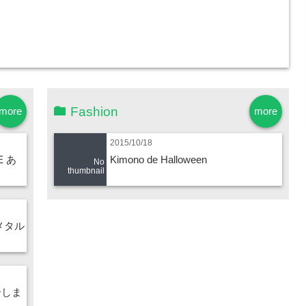
Fashion
more
more
2015/10/18
E あ
Kimono de Halloween
No
thumbnail
メタル
ーしま