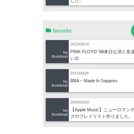
した。
favorite
2022/09/19
PINK FLOYD ’88来日公演と
No
thumbnail
い出
2021/09/26
BBA – Made In Sapporo
No
thumbnail
2020/03/29
【Apple Music】ニューロマン
No
thumbnail
クのプレイリスト作りました。