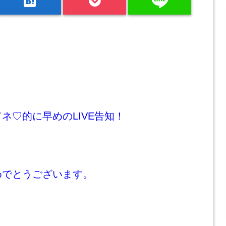
line
hatenabookmark
ネ♡的に早めのLIVE告知！
めでとうございます。